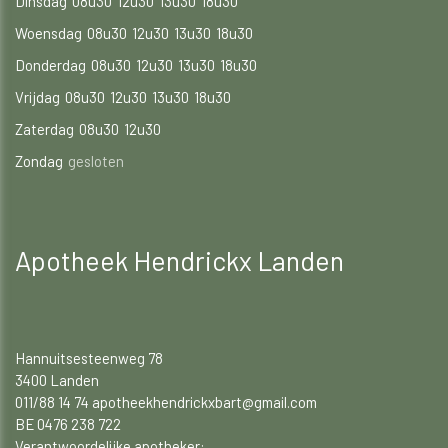
Dinsdag
08u30
12u30
13u30
18u30
Woensdag
08u30
12u30
13u30
18u30
Donderdag
08u30
12u30
13u30
18u30
Vrijdag
08u30
12u30
13u30
18u30
Zaterdag
08u30
12u30
Zondag
gesloten
Apotheek Hendrickx Landen
Hannuitsesteenweg 78
3400 Landen
011/88 14 74 apotheekhendrickxbart@gmail.com
BE 0476 238 722
Verantwoordelijke apotheker: