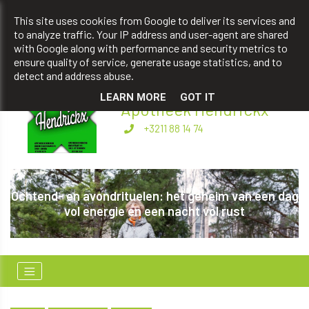
apotheekhendrickxbart@gmail.com
This site uses cookies from Google to deliver its services and
to analyze traffic. Your IP address and user-agent are shared
+3211 88 14 74
with Google along with performance and security metrics to
ensure quality of service, generate usage statistics, and to
detect and address abuse.
LEARN MORE
GOT IT
Apotheek Hendrickx
+3211 88 14 74
Ochtend- en avondrituelen: het geheim van een dag
vol energie en een nacht vol rust