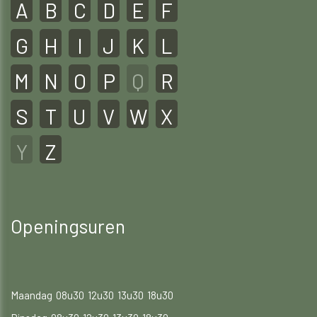
A
B
C
D
E
F
G
H
I
J
K
L
M
N
O
P
Q
R
S
T
U
V
W
X
Y
Z
Openingsuren
Maandag
08u30
12u30
13u30
18u30