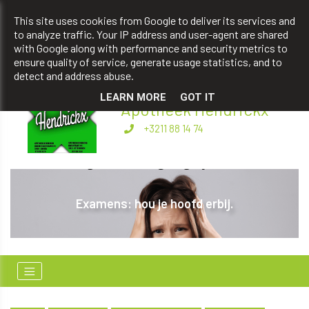
apotheekhendrickxbart@gmail.com
This site uses cookies from Google to deliver its services and
to analyze traffic. Your IP address and user-agent are shared
+3211 88 14 74
with Google along with performance and security metrics to
ensure quality of service, generate usage statistics, and to
detect and address abuse.
LEARN MORE
GOT IT
Apotheek Hendrickx
+3211 88 14 74
I
Examens: hou je hoofd erbij.