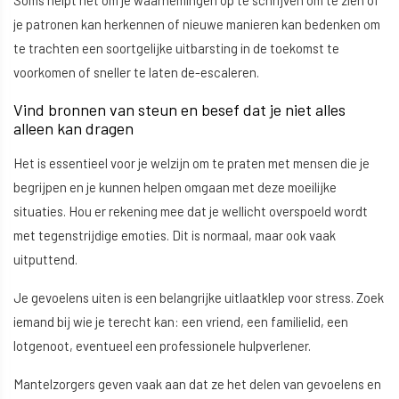
Soms helpt het om je waarnemingen op te schrijven om te zien of
je patronen kan herkennen of nieuwe manieren kan bedenken om
te trachten een soortgelijke uitbarsting in de toekomst te
voorkomen of sneller te laten de-escaleren.
Vind bronnen van steun en besef dat je niet alles
alleen kan dragen
Het is essentieel voor je welzijn om te praten met mensen die je
begrijpen en je kunnen helpen omgaan met deze moeilijke
situaties. Hou er rekening mee dat je wellicht overspoeld wordt
met tegenstrijdige emoties. Dit is normaal, maar ook vaak
uitputtend.
Je gevoelens uiten is een belangrijke uitlaatklep voor stress. Zoek
iemand bij wie je terecht kan: een vriend, een familielid, een
lotgenoot, eventueel een professionele hulpverlener.
Mantelzorgers geven vaak aan dat ze het delen van gevoelens en