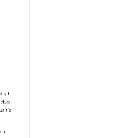
ltijd
helpen
usitis
m te