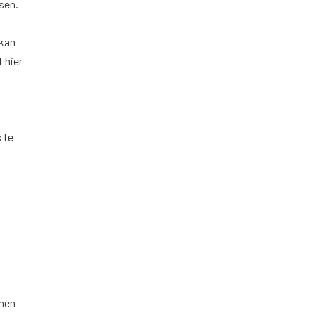
sen.
 kan
 hier
 te
rmen