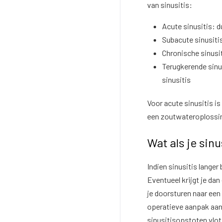
van sinusitis:
Acute sinusitis: 
Subacute sinusiti
Chronische sinusit
Terugkerende sinu
sinusitis
Voor acute sinusitis i
een zoutwateroplossing
Wat als je sinu
Indien sinusitis lange
Eventueel krijgt je dan
je doorsturen naar een
operatieve aanpak aang
sinusitisopstoten vlot