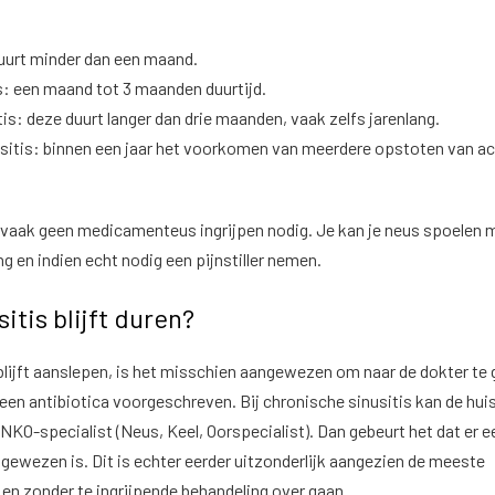
duurt minder dan een maand.
s: een maand tot 3 maanden duurtijd.
is: deze duurt langer dan drie maanden, vaak zelfs jarenlang.
sitis: binnen een jaar het voorkomen van meerdere opstoten van a
s vaak geen medicamenteus ingrijpen nodig. Je kan je neus spoelen 
 en indien echt nodig een pijnstiller nemen.
sitis blijft duren?
r blijft aanslepen, is het misschien aangewezen om naar de dokter te 
 een antibiotica voorgeschreven. Bij chronische sinusitis kan de hui
 NKO-specialist (Neus, Keel, Oorspecialist). Dan gebeurt het dat er e
ewezen is. Dit is echter eerder uitzonderlijk aangezien de meeste
 en zonder te ingrijpende behandeling over gaan.