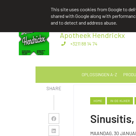
apotheekhendrickxbart@gmail.com
+
This site uses cookies from Google to deliv
shared with Google along with performance 
and to detect and address abuse.
Apotheek Hendrickx
Als leven een last wordt
+3211 88 14 74
OPLOSSINGEN A-Z
PRODU
SHARE
HOME
IN-DE-KIJKER
Sinusitis
MAANDAG, 30 JANUAR