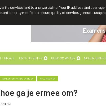
3211 88 14 74
er its services and to analyze traffic. Your IP address and user-agen
and security metrics to ensure quality of service, generate usage s
Examens: 
CTEN A-Z
ONZE DIENSTEN
GOED OM WETEN
NOODNUMMER
KWALEN-EN-AANDOENINGEN
NIEUWSBRIEF
, hoe ga je ermee om?
I 2023