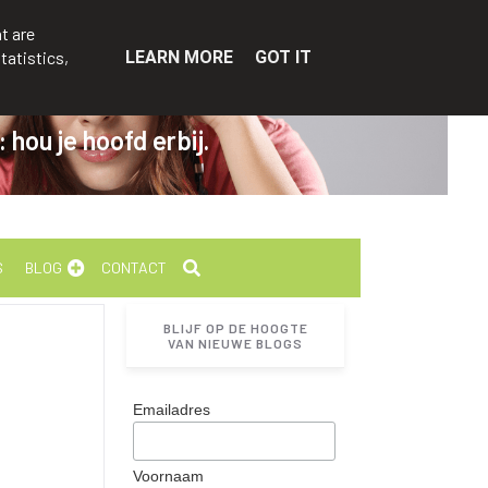
t are
tatistics,
LEARN MORE
GOT IT
hou je hoofd erbij.
S
BLOG
CONTACT
BLIJF OP DE HOOGTE
VAN NIEUWE BLOGS
Emailadres
Voornaam