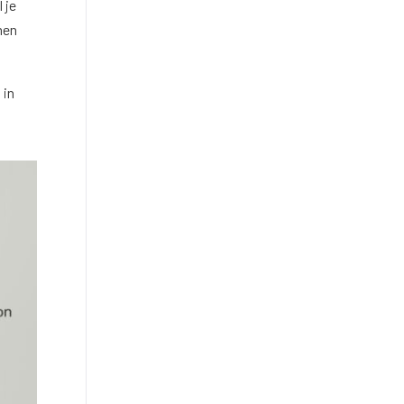
 je
men
 in