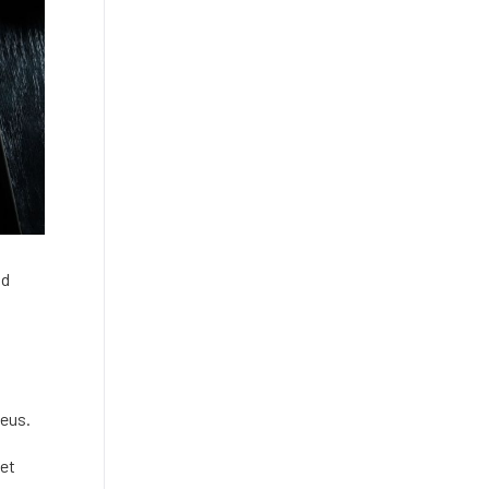
id
neus.
iet