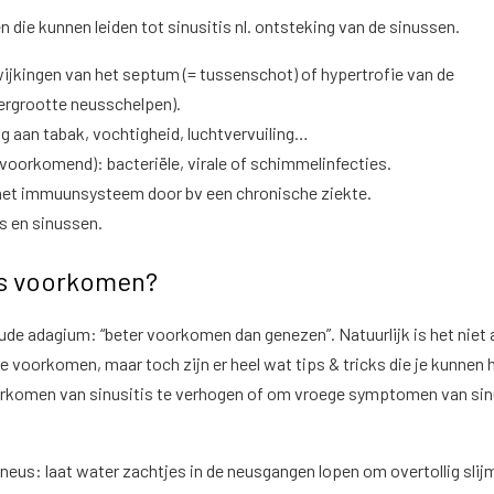
n die kunnen leiden tot sinusitis nl. ontsteking van de sinussen.
jkingen van het septum (= tussenschot) of hypertrofie van de
ergrootte neusschelpen).
ing aan tabak, vochtigheid, luchtvervuiling…
 voorkomend): bacteriële, virale of schimmelinfecties.
het immuunsysteem door bv een chronische ziekte.
s en sinussen.
tis voorkomen?
ude adagium: “beter voorkomen dan genezen”. Natuurlijk is het niet a
te voorkomen, maar toch zijn er heel wat tips & tricks die je kunnen 
rkomen van sinusitis te verhogen of om vroege symptomen van sin
 neus: laat water zachtjes in de neusgangen lopen om overtollig slij