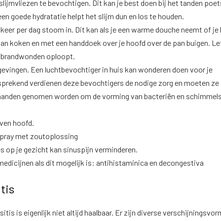
slijmvliezen te bevochtigen. Dit kan je best doen bij het tanden poet
een goede hydratatie helpt het slijm dun en los te houden.
 keer per dag stoom in. Dit kan als je een warme douche neemt of je
pan koken en met een handdoek over je hoofd over de pan buigen. Let
n brandwonden oploopt.
evingen. Een luchtbevochtiger in huis kan wonderen doen voor je
sprekend verdienen deze bevochtigers de nodige zorg en moeten ze
 handen genomen worden om de vorming van bacteriën en schimmels
ven hoofd.
spray met zoutoplossing
op je gezicht kan sinuspijn verminderen.
edicijnen als dit mogelijk is: antihistaminica en decongestiva
itis
itis is eigenlijk niet altijd haalbaar. Er zijn diverse verschijningsvo