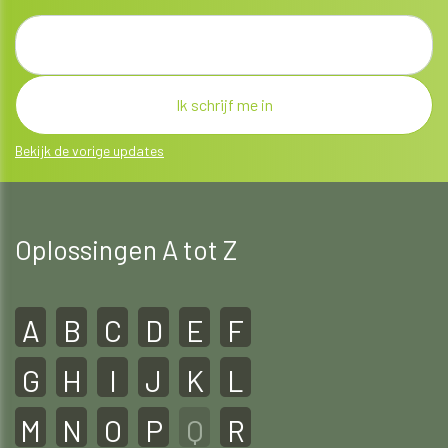
Bekijk de vorige updates
Oplossingen A tot Z
A
B
C
D
E
F
G
H
I
J
K
L
M
N
O
P
Q
R