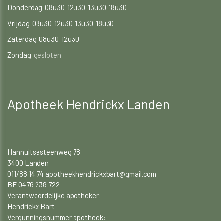
Donderdag
08u30
12u30
13u30
18u30
Vrijdag
08u30
12u30
13u30
18u30
Zaterdag
08u30
12u30
Zondag
gesloten
Apotheek Hendrickx Landen
Hannuitsesteenweg 78
3400 Landen
011/88 14 74 apotheekhendrickxbart@gmail.com
BE 0476 238 722
Verantwoordelijke apotheker:
Hendrickx Bart
Vergunningsnummer apotheek: