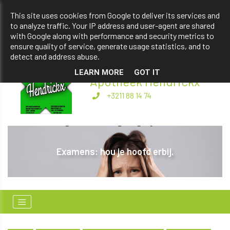
apotheekhendrickxbart@gmail.com
This site uses cookies from Google to deliver its services and
to analyze traffic. Your IP address and user-agent are shared
+3211 88 14 74
with Google along with performance and security metrics to
ensure quality of service, generate usage statistics, and to
detect and address abuse.
LEARN MORE
GOT IT
Apotheek Hendrickx
+3211 88 14 74
O
Examens: hou je hoofd erbij.