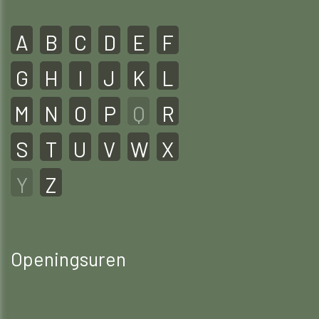
A
B
C
D
E
F
G
H
I
J
K
L
M
N
O
P
Q
R
S
T
U
V
W
X
Y
Z
Openingsuren