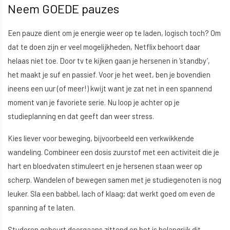
Neem GOEDE pauzes
Een pauze dient om je energie weer op te laden, logisch toch? Om
dat te doen zijn er veel mogelijkheden, Netflix behoort daar
helaas niet toe. Door tv te kijken gaan je hersenen in ‘standby’,
het maakt je suf en passief. Voor je het weet, ben je bovendien
ineens een uur (of meer!) kwijt want je zat net in een spannend
moment van je favoriete serie. Nu loop je achter op je
studieplanning en dat geeft dan weer stress.
Kies liever voor beweging, bijvoorbeeld een verkwikkende
wandeling. Combineer een dosis zuurstof met een activiteit die je
hart en bloedvaten stimuleert en je hersenen staan weer op
scherp. Wandelen of bewegen samen met je studiegenoten is nog
leuker. Sla een babbel, lach of klaag; dat werkt goed om even de
spanning af te laten.
Studeren gebeurt doorgaans zittend en het is belangrijk dit