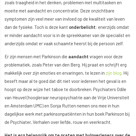
zoals traagheid in het denken, problemen met multitasken en
moeite met aandacht en concentratie. Deze onzichtbare
symptomen zijn veel meer van invloed op de kwaliteit van leven
dan de fysieke. Toch is deze kant
onderbelicht
: enerzijds omdat
er minder aandacht voor is in de spreekkamer van de specialist en
anderzijds omdat er vaak schaamte heerst bij de persoon zelf.
Er zijn mensen met Parkinson die
aandacht
vragen voor deze
problematiek, zoals Peter van den Berg. Hij praat en schrijft erg
makkelijk over zijn emoties en ervaringen, te lezen in
zijn blog
. Hij
beseft maar al te goed dat dit niet voor iedereen het geval is en
hoopt op deze wijze het taboe te doorbreken. Psychiaters Odile
van Heuvel (hoogleraar neuropsychiatrie aan de Vrije Universiteit
en Amsterdam UMC) en Sonja Rutten nemen ons mee in hun
dagelijkse werk met parkinsonpatiënten in hun boek Parkinson bij
de Psychiater, Verhalen over liefde, rouw en veerkracht.
Het is erg belangrijk om te praten met hulpverleners over de