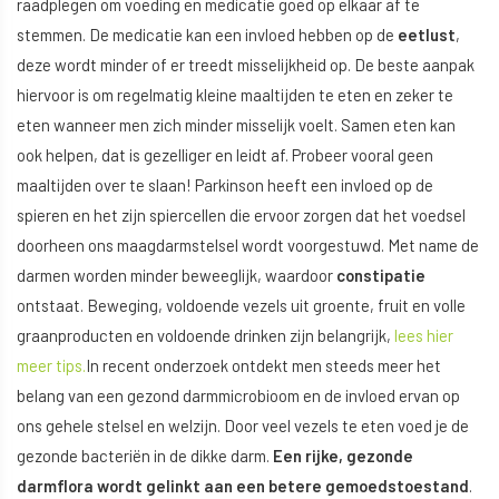
raadplegen om voeding en medicatie goed op elkaar af te
stemmen. De medicatie kan een invloed hebben op de
eetlust
,
deze wordt minder of er treedt misselijkheid op. De beste aanpak
hiervoor is om regelmatig kleine maaltijden te eten en zeker te
eten wanneer men zich minder misselijk voelt. Samen eten kan
ook helpen, dat is gezelliger en leidt af. Probeer vooral geen
maaltijden over te slaan! Parkinson heeft een invloed op de
spieren en het zijn spiercellen die ervoor zorgen dat het voedsel
doorheen ons maagdarmstelsel wordt voorgestuwd. Met name de
darmen worden minder beweeglijk, waardoor
constipatie
ontstaat. Beweging, voldoende vezels uit groente, fruit en volle
graanproducten en voldoende drinken zijn belangrijk,
lees hier
meer tips.
In recent onderzoek ontdekt men steeds meer het
belang van een gezond darmmicrobioom en de invloed ervan op
ons gehele stelsel en welzijn. Door veel vezels te eten voed je de
gezonde bacteriën in de dikke darm.
Een rijke, gezonde
darmflora wordt gelinkt aan een betere gemoedstoestand
.