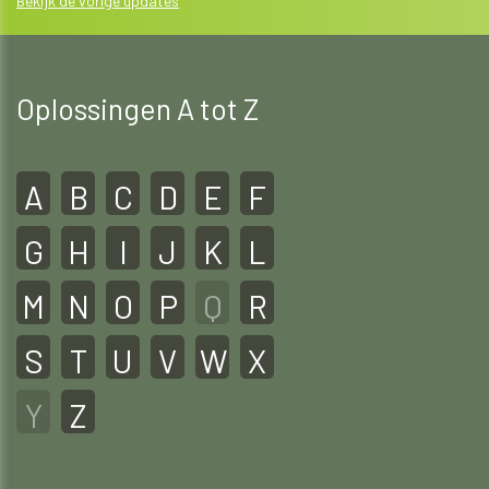
Bekijk de vorige updates
Oplossingen A tot Z
A
B
C
D
E
F
G
H
I
J
K
L
M
N
O
P
Q
R
S
T
U
V
W
X
Y
Z