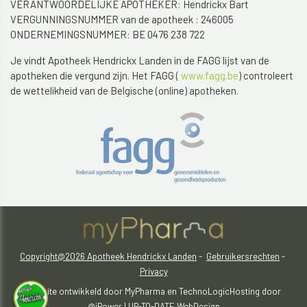
VERANTWOORDELIJKE APOTHEKER: Hendrickx Bart
VERGUNNINGSNUMMER van de apotheek : 246005
ONDERNEMINGSNUMMER: BE 0476 238 722
Je vindt Apotheek Hendrickx Landen in de FAGG lijst van de
apotheken die vergund zijn. Het FAGG (
www.fagg.be
) controleert
de wettelikheid van de Belgische (online) apotheken.
Copyright@2026 Apotheek Hendrickx Landen
-
Gebruikersrechten
-
Privacy
Website ontwikkeld door
MyPharma
en
TechnoLogic
Hosting door
@iPower
|
UP-TO-DATE WebDesign