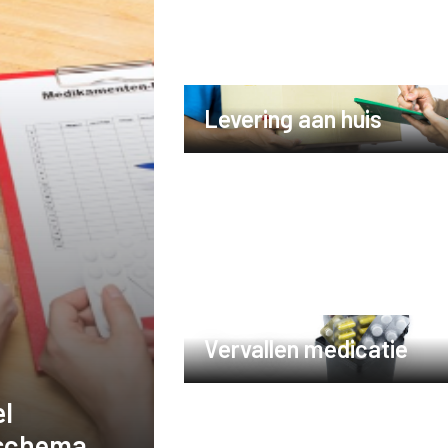
Levering aan huis
Vervallen medicatie
l
schema