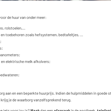
 voor de huur van onder meer:
es, rolstoelen,…
en toebehoren zoals hefsystemen, bedtafeltjes, …
;
s;
manometers;
en elektrische melk afkolvers;
bedwateren;
g aan en een beperkte huurprijs. Indien de hulpmiddelen in goede s
krijg je de waarborg vanzelfsprekend terug.
e iets voor jou is?
Maak
dan een
afspraak
in de apotheek,
telefon