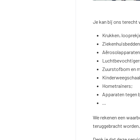
Je kan bij ons terecht
Krukken, looprekj
Ziekenhuisbedden 
Aërosolapparaten
Luchtbevochtiger
Zuurstofbom en 
Kinderweegschaal 
Hometrainers;
Apparaten tegen 
...
We rekenen een waarbor
teruggebracht worden, 
Denk je dat deze servic