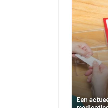
Een actuee
medicatie