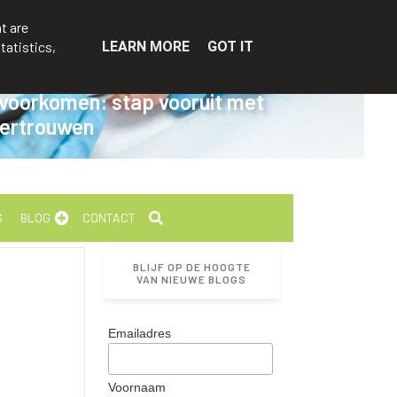
t are
tatistics,
LEARN MORE
GOT IT
 voorkomen: stap vooruit met
ertrouwen
S
BLOG
CONTACT
BLIJF OP DE HOOGTE
VAN NIEUWE BLOGS
Emailadres
Voornaam