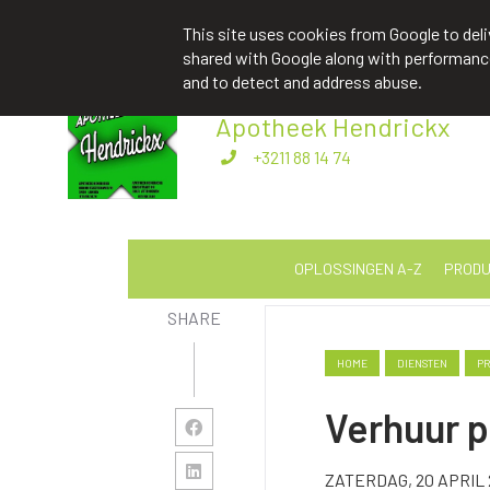
apotheekhendrickxbart@gmail.com
+
This site uses cookies from Google to deliv
shared with Google along with performance 
and to detect and address abuse.
Apotheek Hendrickx
Als leven een last wordt
+3211 88 14 74
OPLOSSINGEN A-Z
PRODU
SHARE
HOME
DIENSTEN
PR
Verhuur p
ZATERDAG, 20 APRIL 