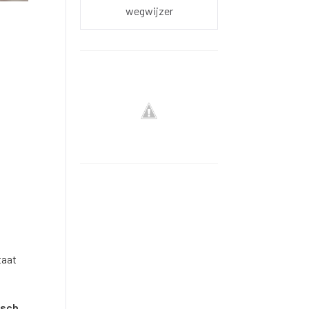
wegwijzer
taat
isch