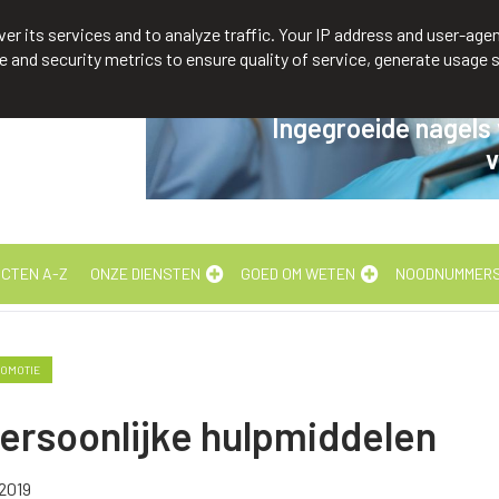
3211 88 14 74
er its services and to analyze traffic. Your IP address and user-agen
and security metrics to ensure quality of service, generate usage s
Ingegroeide nagels
v
CTEN A-Z
ONZE DIENSTEN
GOED OM WETEN
NOODNUMMER
OMOTIE
ersoonlijke hulpmiddelen
2019