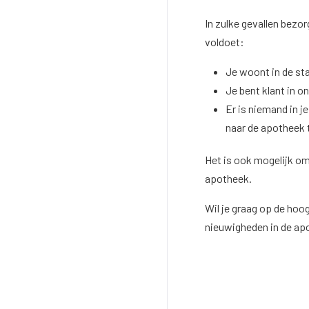
In zulke gevallen bezo
voldoet:
Je woont in de st
Je bent klant in o
Er is niemand in 
naar de apotheek t
Het is ook mogelijk om
apotheek.
Wil je graag op de hoo
nieuwigheden in de a