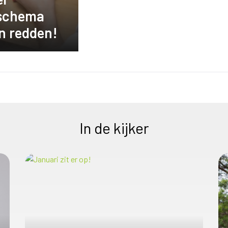
schema
en redden!
In de kijker