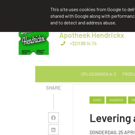
apotheekhendrickxbart@gmail.com
+
This site uses cookies from Google to deliv
shared with Google along with performance 
and to detect and address abuse.
Apotheek Hendrickx
Examens: hou je hoofd erbij.
+3211 88 14 74
OPLOSSINGEN A-Z
PRODU
SHARE
HOME
DIENSTEN
PR
Levering 
DONDERDAG, 25 APRI