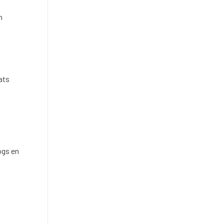
n
ats
ogs en