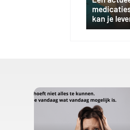
medicatie
kan je lev