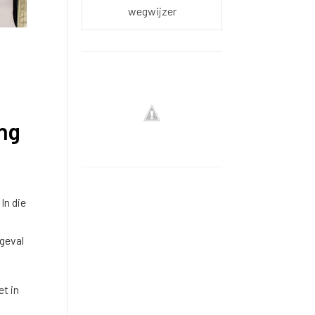
wegwijzer
ing
In die
 geval
t in