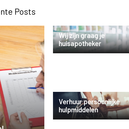
nte Posts
Wij zijn graag je
huisapotheker
Verhuur persoonlijke
hulpmiddelen
l