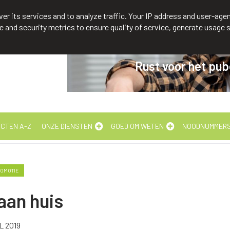
3211 88 14 74
er its services and to analyze traffic. Your IP address and user-agen
and security metrics to ensure quality of service, generate usage s
Rust voor het pub
CTEN A-Z
ONZE DIENSTEN
GOED OM WETEN
NOODNUMMER
OMOTIE
aan huis
L 2019