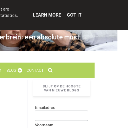
t are
tatistics,
LEARN MORE
GOT IT
erbrein: een absolute must
S
BLOG
CONTACT
BLIJF OP DE HOOGTE
VAN NIEUWE BLOGS
Emailadres
Voornaam